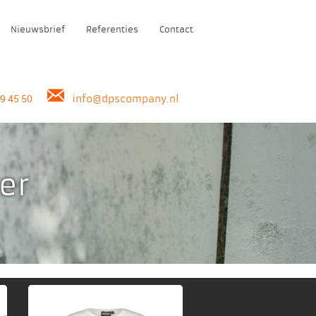
Nieuwsbrief
Referenties
Contact
39 45 50
i
nfo@dpscompany.nl
der