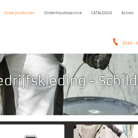
Onze producten
Onderhoudsservice
CATALOGUS
Acties
0
165 - 
drijfskleding - Schil