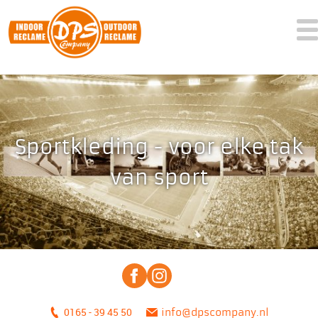
Sportkleding - voor elke tak
van sport
0165 - 39 45 50
info@dpscompany.nl