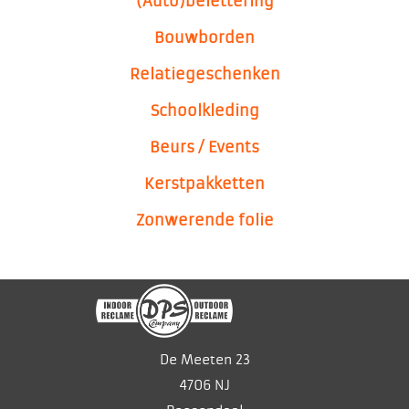
(Auto)belettering
Bouwborden
Relatiegeschenken
Schoolkleding
Beurs / Events
Kerstpakketten
Zonwerende folie
Signing
De Meeten 23
4706 NJ