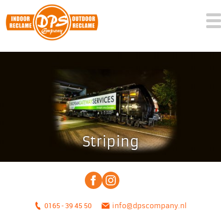
Striping
0165 - 39 45 50
info@dpscompany.nl